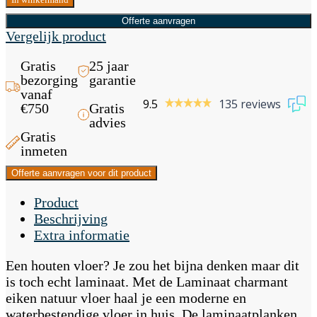
Offerte aanvragen
Vergelijk product
Gratis
25 jaar
bezorging
garantie
vanaf
9.5
135 reviews
€750
Gratis
advies
Gratis
inmeten
Offerte aanvragen voor dit product
Product
Beschrijving
Extra informatie
Een houten vloer? Je zou het bijna denken maar dit
is toch echt laminaat. Met de Laminaat charmant
eiken natuur vloer haal je een moderne en
waterbestendige vloer in huis. De laminaatplanken