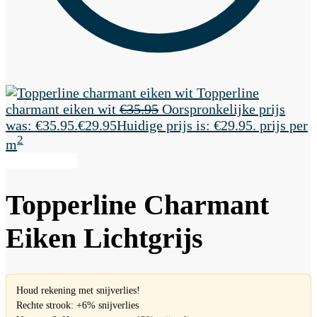
Topperline
charmant eiken wit
€
35.95
Oorspronkelijke prijs
was: €35.95.
€
29.95
Huidige prijs is: €29.95.
prijs per
2
m
Aanbieding!
Topperline Charmant
Eiken Lichtgrijs
Houd rekening met snijverlies!
Rechte strook: +6% snijverlies