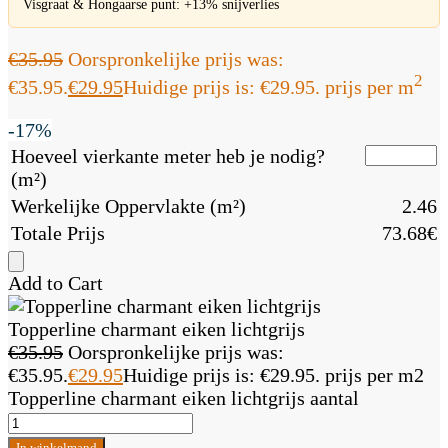
Visgraat & Hongaarse punt: +13% snijverlies
€
35.95
Oorspronkelijke prijs was:
2
€35.95.
€
29.95
Huidige prijs is: €29.95.
prijs per m
-17%
Hoeveel vierkante meter heb je nodig?
(m²)
Werkelijke Oppervlakte (m²)
2.46
Totale Prijs
73.68
€
Add to Cart
Topperline charmant eiken lichtgrijs
€
35.95
Oorspronkelijke prijs was:
€35.95.
€
29.95
Huidige prijs is: €29.95.
prijs per m2
Topperline charmant eiken lichtgrijs aantal
In winkelmand