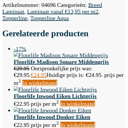
Artikelnummer:
04696
Categorieën:
Breed
Laminaat
,
Laminaat vanaf €13,95 per m2
,
Topperline
,
Topperline Aqua
Gerelateerde producten
-17%
Floorlife Madison Square Middengrijs
€
29.95
Oorspronkelijke prijs was:
€29.95.
€
24.95
Huidige prijs is: €24.95.
prijs per
2
m
In winkelmand
Floorlife Inwood Eiken Lichtgrijs
2
€
22.95
prijs per m
In winkelmand
Floorlife Inwood Donker Eiken
2
€
22.95
prijs per m
In winkelmand