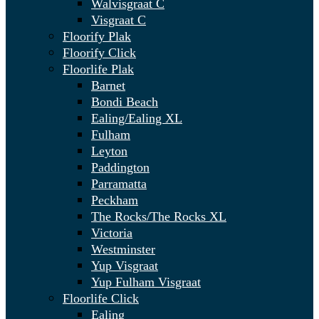
Walvisgraat C
Visgraat C
Floorify Plak
Floorify Click
Floorlife Plak
Barnet
Bondi Beach
Ealing/Ealing XL
Fulham
Leyton
Paddington
Parramatta
Peckham
The Rocks/The Rocks XL
Victoria
Westminster
Yup Visgraat
Yup Fulham Visgraat
Floorlife Click
Ealing