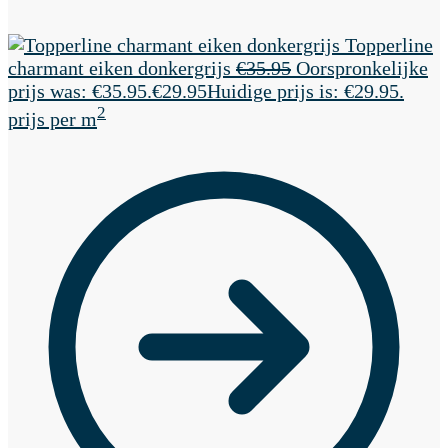
Topperline
charmant eiken donkergrijs
€
35.95
Oorspronkelijke
prijs was: €35.95.
€
29.95
Huidige prijs is: €29.95.
2
prijs per m