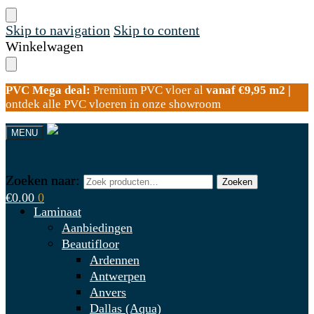
Skip to navigation
Skip to content
Winkelwagen
PVC Mega deal:
Premium PVC vloer al
vanaf €9,95 m2 |
ontdek alle PVC vloeren in onze showroom
MENU
Zoeken naar:
Zoeken naar:
Zoeken
Zoeken
€
0.00
0
Laminaat
Aanbiedingen
Beautifloor
Ardennen
Antwerpen
Anvers
Dallas (Aqua)