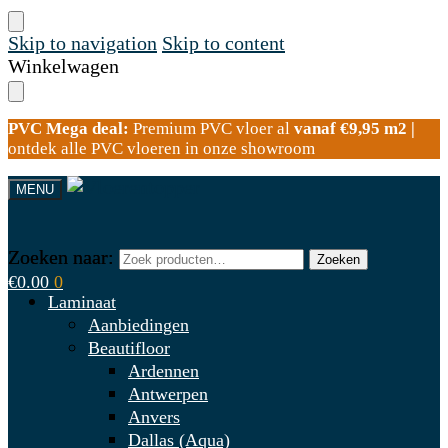
Skip to navigation
Skip to content
Winkelwagen
PVC Mega deal:
Premium PVC vloer al
vanaf €9,95 m2 |
ontdek alle PVC vloeren in onze showroom
MENU
Zoeken naar:
Zoeken naar:
Zoeken
Zoeken
€
0.00
0
Laminaat
Aanbiedingen
Beautifloor
Ardennen
Antwerpen
Anvers
Dallas (Aqua)