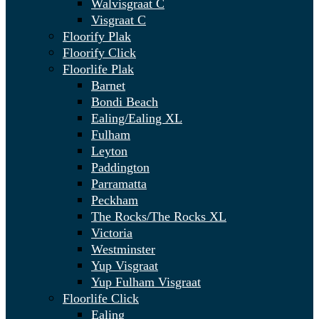
Walvisgraat C
Visgraat C
Floorify Plak
Floorify Click
Floorlife Plak
Barnet
Bondi Beach
Ealing/Ealing XL
Fulham
Leyton
Paddington
Parramatta
Peckham
The Rocks/The Rocks XL
Victoria
Westminster
Yup Visgraat
Yup Fulham Visgraat
Floorlife Click
Ealing