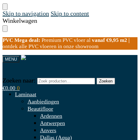
Skip to navigation
Skip to content
Winkelwagen
PVC Mega deal:
Premium PVC vloer al
vanaf €9,95 m2 |
ontdek alle PVC vloeren in onze showroom
MENU
Zoeken naar:
Zoeken naar:
Zoeken
Zoeken
€
0.00
0
Laminaat
Aanbiedingen
Beautifloor
Ardennen
Antwerpen
Anvers
Dallas (Aqua)