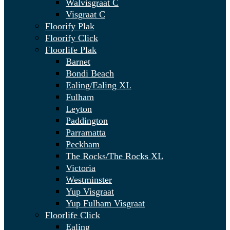
Walvisgraat C
Visgraat C
Floorify Plak
Floorify Click
Floorlife Plak
Barnet
Bondi Beach
Ealing/Ealing XL
Fulham
Leyton
Paddington
Parramatta
Peckham
The Rocks/The Rocks XL
Victoria
Westminster
Yup Visgraat
Yup Fulham Visgraat
Floorlife Click
Ealing